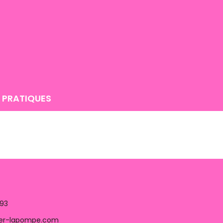
 PRATIQUES
 93
ier-lapompe.com