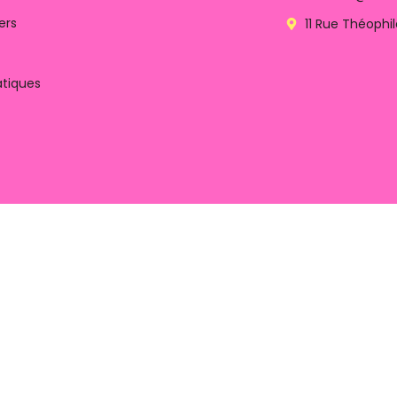
ers
11 Rue Théoph
atiques